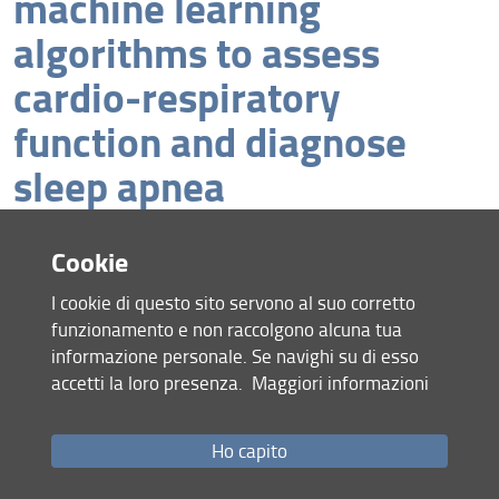
machine learning
algorithms to assess
cardio-respiratory
function and diagnose
sleep apnea
Cookie
2025, May 28 th, 11.00 am, Aula
Caminetto, School of Enginnering, Via
I cookie di questo sito servono al suo corretto
Azadeh
di S. Marta 3, Florenze
funzionamento e non raccolgono alcuna tua
Yadollahi, PhD holds a Canada
informazione personale. Se navighi su di esso
Research Chair-Tier 2
accetti la loro presenza.
Maggiori informazioni
Consulta la pagina dedicata (URL)
27 Maggio 2025 (
Archiviata
)
Ho capito
Condividi