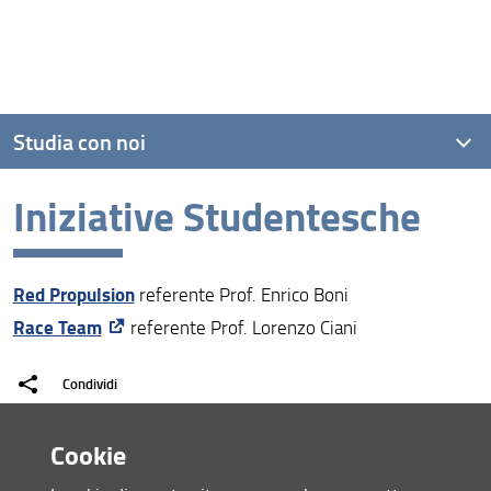
Studia con noi
Iniziative Studentesche
Corsi di laurea triennale
Corsi di laurea magistrale
Red Propulsion
referente Prof. Enrico Boni
Master
Race Team
referente Prof. Lorenzo Ciani
Dottorato
Condividi
Cookie
ultimo aggiornamento
01.04.2025