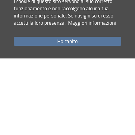
I cookie di questo sito servono al suo corretto
funzionamento e non raccolgono alcuna tua
informazione personale. Se navighi su di esso
Mappa del sito
accetti la loro presenza.
Maggiori informazioni
RSS feed
Ho capito
Privacy
Note Legali
Accessibilità e usabilità
Monitoraggio
Area personale
Dipartimento di Ingegneria dell'Informazione (DINFO)
© Copyright 2012-2026 Università degli Studi di Firenze UNIFI
P.IVA/Cod.Fis 01279680480