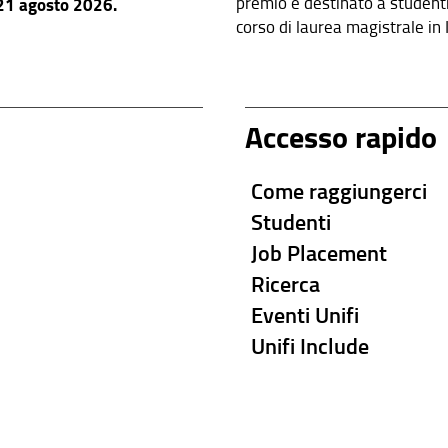
premio è destinato a studenti i
 21 agosto 2026.
corso di laurea magistrale in
dei Sistemi Elettronici.
Accesso rapido
Come raggiungerci
Studenti
Job Placement
Ricerca
Eventi Unifi
Unifi Include