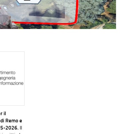
 il
 di Remo e
025-2026.
Il