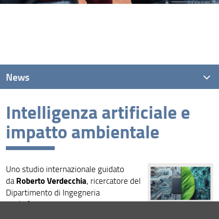
News
Intelligenza artificiale e
News recenti
impatto ambientale
Archivio
Uno studio internazionale guidato
Roberto Verdecchia
da
, ricercatore del
Dipartimento di Ingegneria
dell’informazione.
Consulta la pagina dedicata (URL)