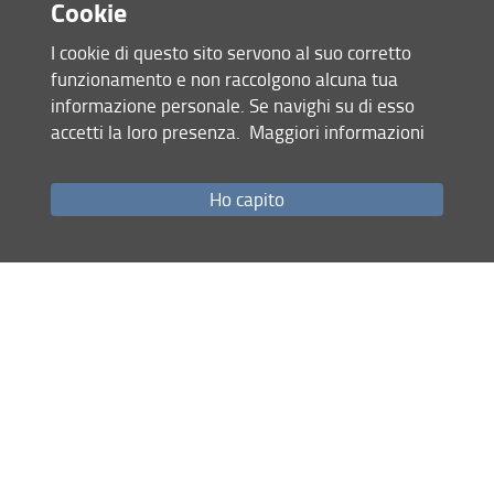
Cookie
30 Aprile 2025 (
Archiviata
)
I cookie di questo sito servono al suo corretto
funzionamento e non raccolgono alcuna tua
Condividi
informazione personale. Se navighi su di esso
accetti la loro presenza.
Maggiori informazioni
Mappa del sito
RSS feed
Ho capito
Privacy
Note Legali
Accessibilità e usabilità
Monitoraggio
Area personale