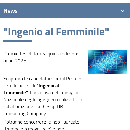
News
"Ingenio al Femminile"
News recenti
Archivio
Premio tesi di laurea quinta edizione -
anno 2025
Si aprono le candidature per il Premio
“Ingenio al
tesi di laurea di
Femminile”
, l’iniziativa del Consiglio
Nazionale degli Ingegneri realizzata in
collaborazione con Cesop HR
Consulting Company.
Potranno concorrere le neo-laureate
(triennale o magistrale) e neo-