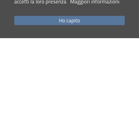
accetti la loro presenza.
Maggiori informazioni
Come raggiungerci
Studenti
Ho capito
Job Placement
Ricerca
Eventi Unifi
Unifi Include
Servizi informatici
Sicurezza in Ateneo
URP
Sistema Bibliotecario di Ateneo
Cerca
nel