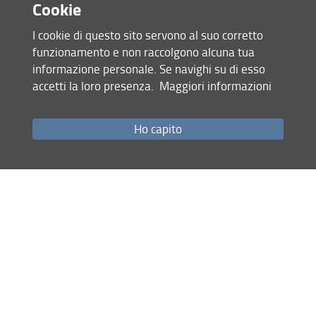
Cookie
I cookie di questo sito servono al suo corretto
funzionamento e non raccolgono alcuna tua
informazione personale. Se navighi su di esso
accetti la loro presenza.
Maggiori informazioni
Accesso rapido
Ho capito
Come raggiungerci
Studenti
Job Placement
Ricerca
Eventi Unifi
Unifi Include
Servizi informatici
Sicurezza in Ateneo
URP