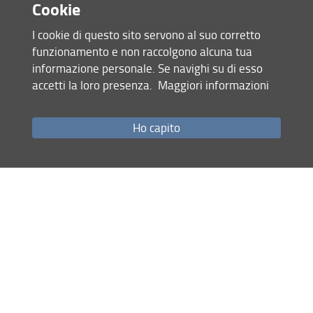
Cookie
I cookie di questo sito servono al suo corretto
funzionamento e non raccolgono alcuna tua
informazione personale. Se navighi su di esso
accetti la loro presenza.
Maggiori informazioni
Accesso rapido
Ho capito
Come raggiungerci
Studenti
Job Placement
Ricerca
Eventi Unifi
Unifi Include
Servizi informatici
Sicurezza in Ateneo
URP