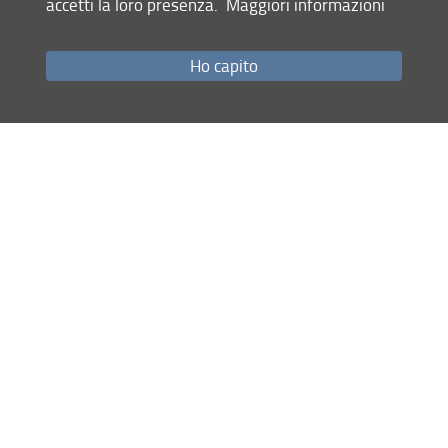
accetti la loro presenza.
Maggiori informazioni
Come raggiungerci
Studenti
Ho capito
Job Placement
Ricerca
Eventi Unifi
Unifi Include
Servizi informatici
Sicurezza in Ateneo
URP
Sistema Bibliotecario di Ateneo
Cerca
nel