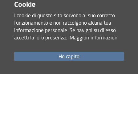
Cookie
I cookie di questo sito servono al suo corretto
funzionamento e non raccolgono alcuna tua
informazione personale. Se navighi su di esso
accetti la loro presenza.
Maggiori informazioni
Accesso rapido
Ho capito
Come raggiungerci
Studenti
Job Placement
Ricerca
Eventi Unifi
Unifi Include
Servizi informatici
Sicurezza in Ateneo
URP