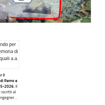
 il
 di Remo e
025-2026.
Il
scritti al
 Ingegneria