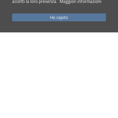
accetti la loro presenza.
Maggiori informazioni
Come raggiungerci
Studenti
Ho capito
Job Placement
Ricerca
Eventi Unifi
Unifi Include
Servizi informatici
Sicurezza in Ateneo
URP
Sistema Bibliotecario di Ateneo
Cerca
nel