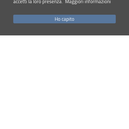
accetti la loro presenza.
Maggiori informazioni
Come raggiungerci
Studenti
Ho capito
Job Placement
Ricerca
Eventi Unifi
Unifi Include
Servizi informatici
Sicurezza in Ateneo
URP
Sistema Bibliotecario di Ateneo
Cerca
nel