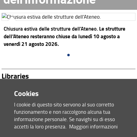
Chiusura estiva delle strutture dell’Ateneo.
Le strutture
dell’Ateneo resteranno chiuse da lunedì 10 agosto a
venerdì 21 agosto 2026.
Libraries
Search
Cookies
in
the
I cookie di questo sito servono al suo corretto
Libraries
|
Collections
|
Services
catalogues:
funzionamento e non raccolgono alcuna tua
informazione personale. Se navighi su di esso
Site map
accetti la loro presenza.
Maggiori informazioni
RSS feed