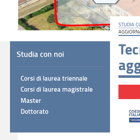
STUDIA C
AGGIORNA
Tec
Studia con noi
agg
Corsi di laurea triennale
Corsi di laurea magistrale
Master
Dottorato