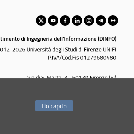
timento di Ingegneria dell'Informazione (DINFO)
012-2026 Università degli Studi di Firenze UNIFI
P.IVA/Cod.Fis 01279680480
Via di S. Marta, 3 - 50139 Firenze (FI)
Tel.
+39 055 2758570
email:
amministrazione(AT)dinfo.unifi.it
PEC:
dinfo(AT)pec.unifi.it
Ho capito
Redazione Web
i