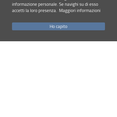
Commissione Internazionalizzazione
informazione personale. Se navighi su di esso
Commissione
Comunicazione e Public Engagement
accetti la loro presenza.
Maggiori informazioni
Commissione Sicurezza
Ho capito
Condividi
ultimo aggiornamento
22.07.2025
Mappa del sito
RSS feed
Privacy
Note Legali
Accessibilità e usabilità
Monitoraggio