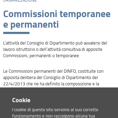
ORGANIZZAZIONE
Presentazione
Commissioni temporanee
Missione
e permanenti
Visione
Assicurazione della Qualità
L’attività del Consiglio di Dipartimento può avvalersi del
Organizzazione
lavoro istruttorio o dell’attività consultiva di apposite
Commissioni, permanenti o temporanee.
Persone
Struttura e sedi
Le Commissioni permanenti del DINFO, costituite con
apposita delibera del Consiglio di Dipartimento del
Bandi e avvisi
22/4/2013 che ne ha definito la composizione e la
Area riservata
definizione dei compiti istituzionali sono:
Cookie
Commissione Ricerca e Trasferimento
I cookie di questo sito servono al suo corretto
Commissione Didattica
funzionamento e non raccolgono alcuna tua