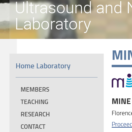
Ultrasound and 
Laboratory
MI
Home Laboratory
MEMBERS
MINE
TEACHING
Florenc
RESEARCH
Proceed
CONTACT