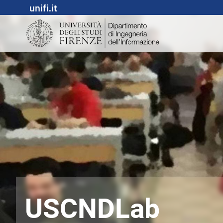
unifi.it
USCNDLab