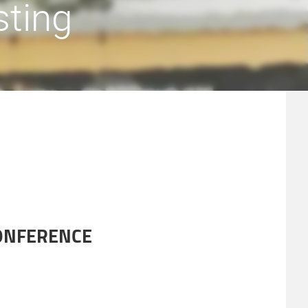
sting
CONFERENCE