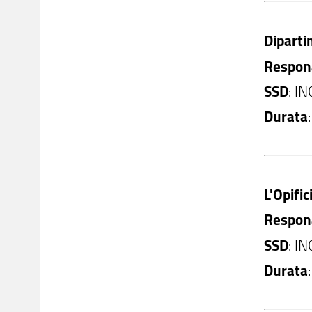
Diparti
Respona
SSD
: I
Durata
L'Opific
Respona
SSD
: I
Durata