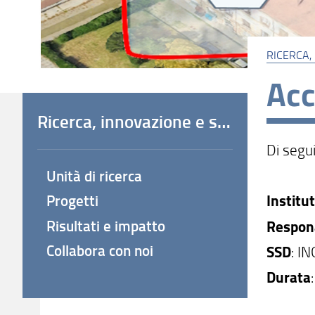
RICERCA,
Acc
Ricerca, innovazione e società
Di segui
Unità di ricerca
Progetti
Institu
Risultati e impatto
Respona
Collabora con noi
SSD
: I
Durata