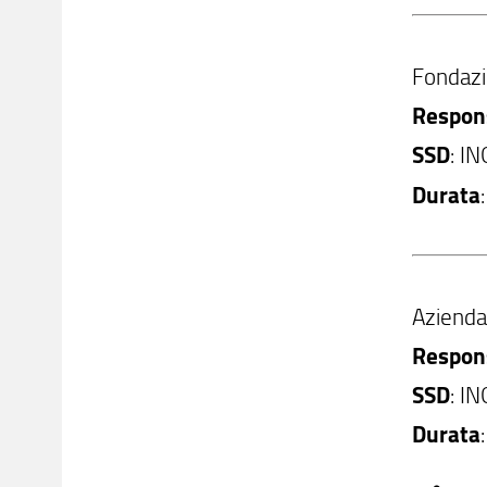
Fondazio
Respons
SSD
: I
Durata
Azienda
Respons
SSD
: I
Durata