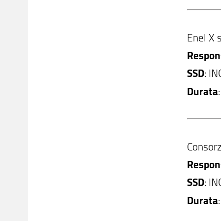
Enel X s
Respons
SSD
: I
Durata
Consorz
Respons
SSD
: I
Durata