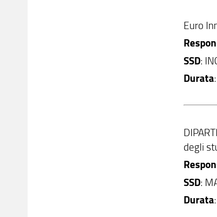
Euro In
Respons
SSD
: I
Durata
DIPART
degli s
Respons
SSD
: M
Durata