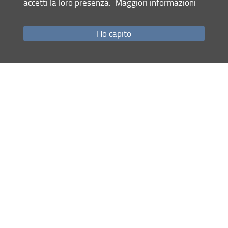
accetti la loro presenza.
Maggiori informazioni
Come raggiungerci
Studenti
Ho capito
Job Placement
Ricerca
Eventi Unifi
Unifi Include
Servizi informatici
Sicurezza in Ateneo
URP
Sistema Bibliotecario di Ateneo
Cerca
nel