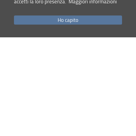
accetti la loro presenza.
Maggiori informazioni
Come raggiungerci
Studenti
Ho capito
Job Placement
Ricerca
Eventi Unifi
Unifi Include
Servizi informatici
Sicurezza in Ateneo
URP
Sistema Bibliotecario di Ateneo
Cerca
nel