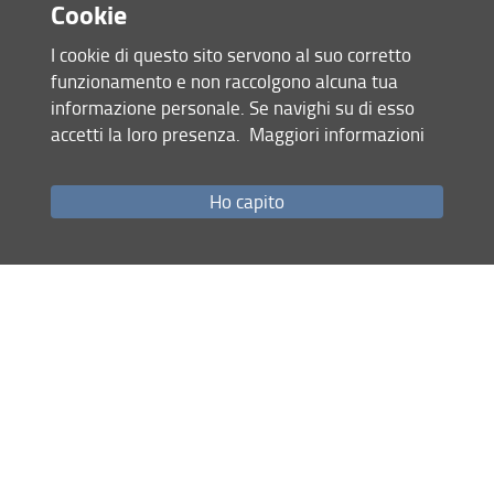
Cookie
I cookie di questo sito servono al suo corretto
funzionamento e non raccolgono alcuna tua
informazione personale. Se navighi su di esso
accetti la loro presenza.
Maggiori informazioni
Accesso rapido
Ho capito
Come raggiungerci
Studenti
Job Placement
Ricerca
Eventi Unifi
Unifi Include
Servizi informatici
Sicurezza in Ateneo
URP