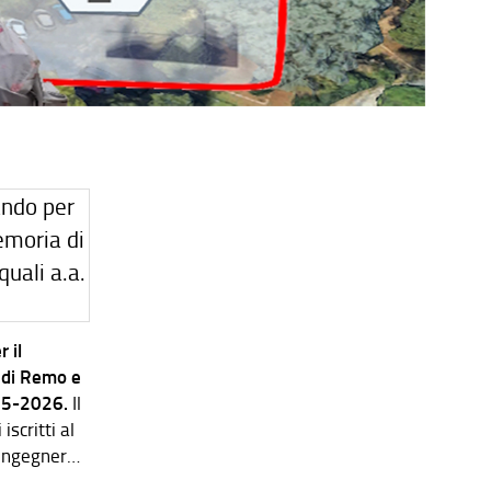
 il
 di Remo e
025-2026.
Il
scritti al
 Ingegneria