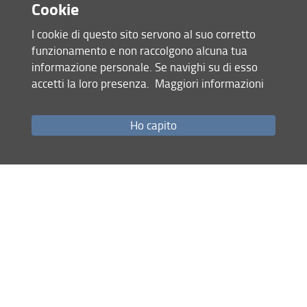
Cookie
I cookie di questo sito servono al suo corretto
funzionamento e non raccolgono alcuna tua
informazione personale. Se navighi su di esso
accetti la loro presenza.
Maggiori informazioni
Accesso rapido
Ho capito
Come raggiungerci
Studenti
Job Placement
Ricerca
Eventi Unifi
Unifi Include
Servizi informatici
Sicurezza in Ateneo
URP