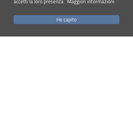
accetti la loro presenza.
Maggiori informazioni
Come raggiungerci
Studenti
Ho capito
Job Placement
Ricerca
Eventi Unifi
Unifi Include
Servizi informatici
Sicurezza in Ateneo
URP
Sistema Bibliotecario di Ateneo
Cerca
nel