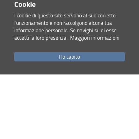
Cookie
I cookie di questo sito servono al suo corretto
funzionamento e non raccolgono alcuna tua
informazione personale. Se navighi su di esso
accetti la loro presenza.
Maggiori informazioni
Accesso rapido
Ho capito
Come raggiungerci
Studenti
Job Placement
Ricerca
Eventi Unifi
Unifi Include
Servizi informatici
Sicurezza in Ateneo
URP