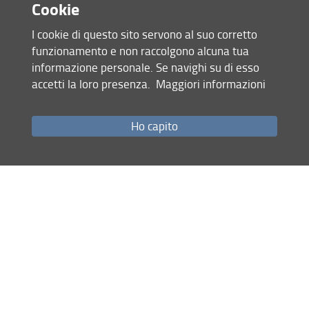
Cookie
I cookie di questo sito servono al suo corretto
funzionamento e non raccolgono alcuna tua
informazione personale. Se navighi su di esso
accetti la loro presenza.
Maggiori informazioni
Accesso rapido
Ho capito
Come raggiungerci
Studenti
Job Placement
Ricerca
Eventi Unifi
Unifi Include
Servizi informatici
Sicurezza in Ateneo
URP