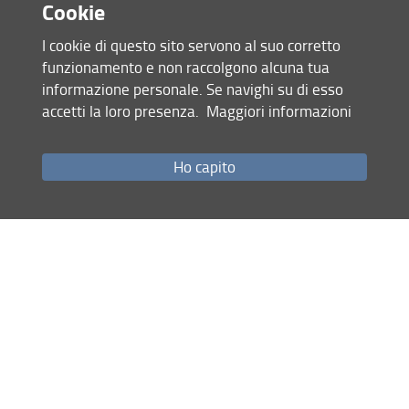
Cookie
I cookie di questo sito servono al suo corretto
funzionamento e non raccolgono alcuna tua
informazione personale. Se navighi su di esso
accetti la loro presenza.
Maggiori informazioni
Accesso rapido
Ho capito
Come raggiungerci
Studenti
Job Placement
Ricerca
Eventi Unifi
Unifi Include
Servizi informatici
Sicurezza in Ateneo
URP