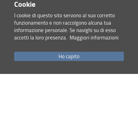
Cookie
I cookie di questo sito servono al suo corretto
funzionamento e non raccolgono alcuna tua
informazione personale. Se navighi su di esso
accetti la loro presenza.
Maggiori informazioni
Accesso rapido
Ho capito
Come raggiungerci
Studenti
Job Placement
Ricerca
Eventi Unifi
Unifi Include
Servizi informatici
Sicurezza in Ateneo
URP