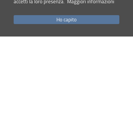
accetti la loro presenza.
Maggiori informazioni
Come raggiungerci
Studenti
Ho capito
Job Placement
Ricerca
Eventi Unifi
Unifi Include
Servizi informatici
Sicurezza in Ateneo
URP
Sistema Bibliotecario di Ateneo
Cerca
nel