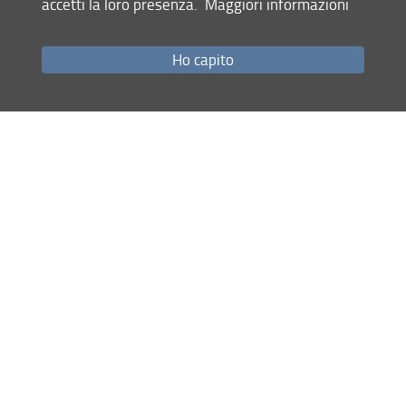
accetti la loro presenza.
Maggiori informazioni
Come raggiungerci
Studenti
Ho capito
Job Placement
Ricerca
Eventi Unifi
Unifi Include
Servizi informatici
Sicurezza in Ateneo
URP
Sistema Bibliotecario di Ateneo
Cerca
nel