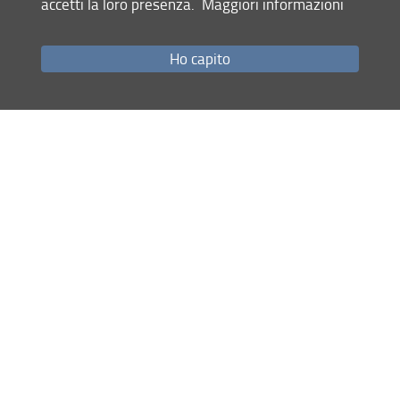
accetti la loro presenza.
Maggiori informazioni
Come raggiungerci
Studenti
Ho capito
Job Placement
Ricerca
Eventi Unifi
Unifi Include
Servizi informatici
Sicurezza in Ateneo
URP
Sistema Bibliotecario di Ateneo
Cerca
nel