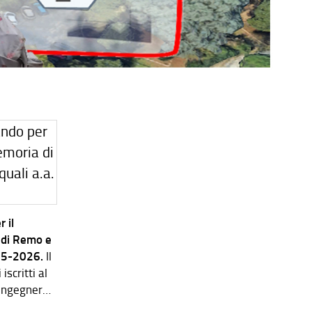
 il
 di Remo e
025-2026.
Il
scritti al
 Ingegneria