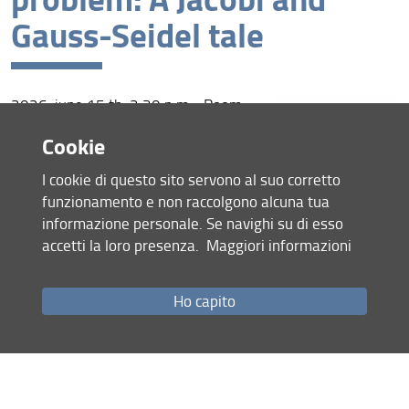
Gauss-Seidel tale
2026, june 15 th, 2:30 p.m. , Room
012, University teaching complex
Cookie
Prof. Paulo José da
Morgagni, Speaker:
Silva e Silva
(Associate Professor at
I cookie di questo sito servono al suo corretto
Universidade Estadual de Campinas)
funzionamento e non raccolgono alcuna tua
Seminar Flyer
informazione personale. Se navighi su di esso
accetti la loro presenza.
Maggiori informazioni
04 Giugno 2026 (
Archiviata
)
Condividi
Ho capito
Mappa del sito
RSS feed