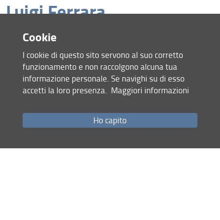
Luigi Ferrara
Cookie
Consulta la pagina dedicata (URL)
I cookie di questo sito servono al suo corretto
27 Gennaio 2026 (
Archiviata
)
funzionamento e non raccolgono alcuna tua
informazione personale. Se navighi su di esso
accetti la loro presenza.
Maggiori informazioni
Condividi
Ho capito
Mappa del sito
RSS feed
Privacy
Note Legali
Accessibilità e usabilità
Monitoraggio
Area personale