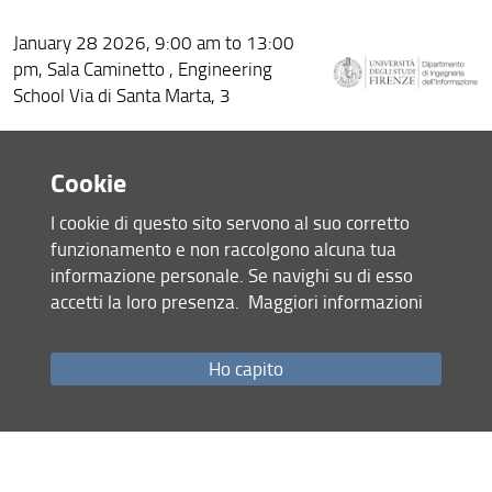
January 28 2026, 9:00 am to 13:00
pm, Sala Caminetto , Engineering
School Via di Santa Marta, 3
Risultati del Progetto ASTRA
(Autonomous unmanned aerial System
Cookie
for synTheticaperture Radar,
photogrAmmetry and digital image
I cookie di questo sito servono al suo corretto
correlation)
funzionamento e non raccolgono alcuna tua
informazione personale. Se navighi su di esso
Workshop programm
accetti la loro presenza.
Maggiori informazioni
16 Gennaio 2026 (
Archiviata
)
Condividi
Ho capito
Mappa del sito
RSS feed