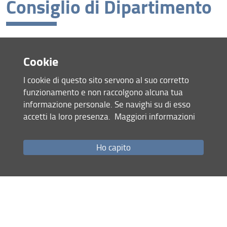
Consiglio di Dipartimento
27
Le votazioni si svolgeranno il
novembre 2025 dalle ore 9.00 alle
Cookie
ore 16.00
, tramite la piattaforma Eligo
I cookie di questo sito servono al suo corretto
Decreto indizione
funzionamento e non raccolgono alcuna tua
informazione personale. Se navighi su di esso
11 Novembre 2025 (
Archiviata
)
accetti la loro presenza.
Maggiori informazioni
Condividi
Ho capito
Mappa del sito
RSS feed
Privacy
Note Legali
Accessibilità e usabilità