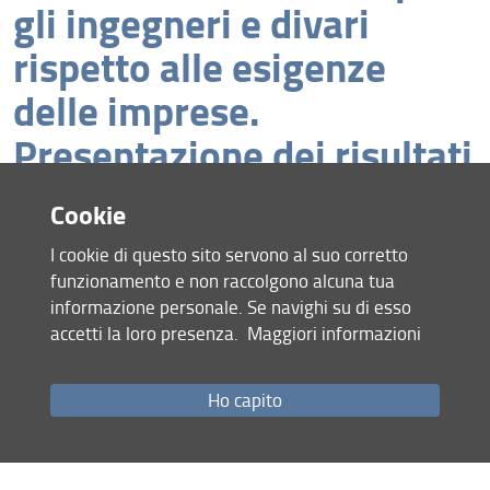
gli ingegneri e divari
rispetto alle esigenze
delle imprese.
Presentazione dei risultati
e futuri sviluppi.
Cookie
I cookie di questo sito servono al suo corretto
funzionamento e non raccolgono alcuna tua
26 novembre 2025, ore 9.15 - 13.30
informazione personale. Se navighi su di esso
Aula Magna - Rettorato Università di
accetti la loro presenza.
Maggiori informazioni
Firenze
Consulta la pagina dedicata (URL)
Ho capito
Condividi
Mappa del sito