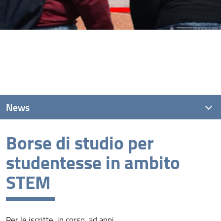
News
Borse di studio per
News recenti
studentesse in ambito
Archivio
STEM
Per le iscritte, in corso, ad anni