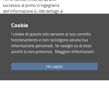
successivi al primo in Ingegneria
dell’informazione (L-08) dettagli al
link:
Cookie
https://www.unifi.it/it/news/dieci-
borse-di-studio-studentesse-ambito-
I cookie di questo sito servono al suo corretto
stem
funzionamento e non raccolgono alcuna tua
07 Maggio 2025 (
Archiviata
)
informazione personale. Se navighi su di esso
accetti la loro presenza.
Maggiori informazioni
Condividi
Ho capito
Mappa del sito
RSS feed
Privacy
Note Legali
Accessibilità e usabilità
Monitoraggio