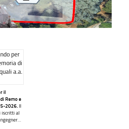
 il
 di Remo e
025-2026.
Il
scritti al
 Ingegneria