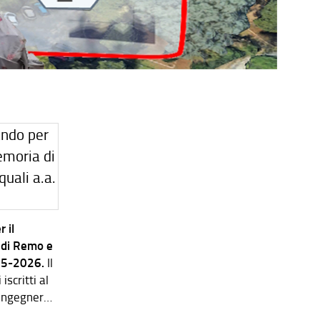
 il
 di Remo e
025-2026.
Il
scritti al
 Ingegneria