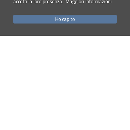
accetti la loro presenza.
Maggiori informazioni
Come raggiungerci
Studenti
Ho capito
Job Placement
Ricerca
Eventi Unifi
Unifi Include
Servizi informatici
Sicurezza in Ateneo
URP
Sistema Bibliotecario di Ateneo
Cerca
nel