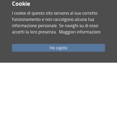
Cookie
I cookie di questo sito servono al suo corretto
funzionamento e non raccolgono alcuna tua
informazione personale. Se navighi su di esso
accetti la loro presenza.
Maggiori informazioni
Accesso rapido
Ho capito
Come raggiungerci
Studenti
Job Placement
Ricerca
Eventi Unifi
Unifi Include
Servizi informatici
Sicurezza in Ateneo
URP