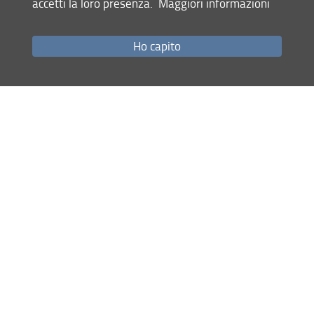
accetti la loro presenza.
Maggiori informazioni
Come raggiungerci
Studenti
Ho capito
Job Placement
Ricerca
Eventi Unifi
Unifi Include
Servizi informatici
Sicurezza in Ateneo
URP
Sistema Bibliotecario di Ateneo
Cerca
nel