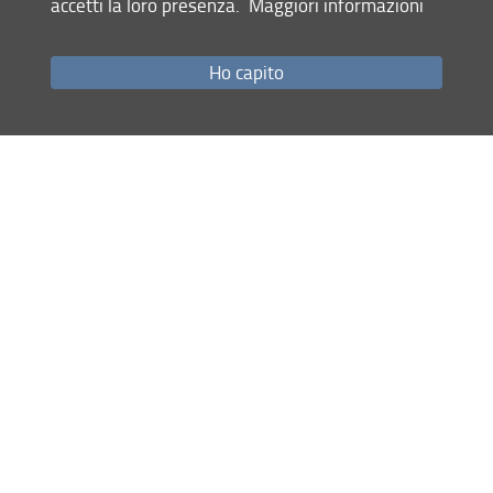
accetti la loro presenza.
Maggiori informazioni
Come raggiungerci
Studenti
Ho capito
Job Placement
Ricerca
Eventi Unifi
Unifi Include
Servizi informatici
Sicurezza in Ateneo
URP
Sistema Bibliotecario di Ateneo
Cerca
nel