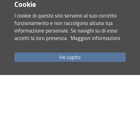
Cookie
I cookie di questo sito servono al suo corretto
funzionamento e non raccolgono alcuna tua
informazione personale. Se navighi su di esso
accetti la loro presenza.
Maggiori informazioni
Accesso rapido
Ho capito
Come raggiungerci
Studenti
Job Placement
Ricerca
Eventi Unifi
Unifi Include
Servizi informatici
Sicurezza in Ateneo
URP