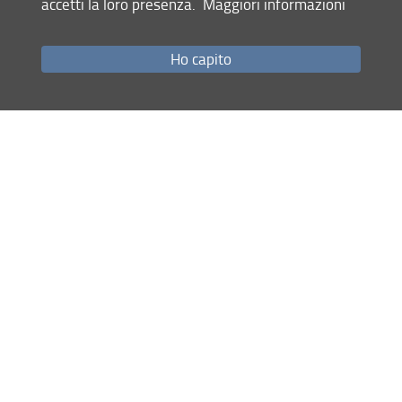
accetti la loro presenza.
Maggiori informazioni
Come raggiungerci
Studenti
Ho capito
Job Placement
Ricerca
Eventi Unifi
Unifi Include
Servizi informatici
Sicurezza in Ateneo
URP
Sistema Bibliotecario di Ateneo
Cerca
nel