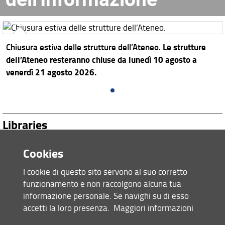
Chiusura estiva delle strutture dell’Ateneo.
Le strutture
dell’Ateneo resteranno chiuse da lunedì 10 agosto a
venerdì 21 agosto 2026.
Libraries
Search
Cookies
in
the
I cookie di questo sito servono al suo corretto
Libraries
|
Collections
|
Services
catalogues:
funzionamento e non raccolgono alcuna tua
informazione personale. Se navighi su di esso
Site map
accetti la loro presenza.
Maggiori informazioni
RSS feed