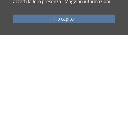
accetti la loro presenza.
Maggiori informazioni
Come raggiungerci
Studenti
Ho capito
Job Placement
Ricerca
Eventi Unifi
Unifi Include
Servizi informatici
Sicurezza in Ateneo
URP
Sistema Bibliotecario di Ateneo
Cerca
nel