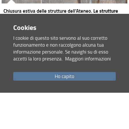
Chiusura estiva delle strutture dell’Ateneo.
Le strutture
dell’Ateneo resteranno chiuse da lunedì 10 agosto a
venerdì 21 agosto 2026.
Cookies
I cookie di questo sito servono al suo corretto
funzionamento e non raccolgono alcuna tua
informazione personale. Se navighi su di esso
Libraries
accetti la loro presenza.
Maggiori informazioni
Search
in
Ho capito
the
Libraries
|
Collections
|
Services
catalogues:
Site map
RSS feed
Privacy policy
Legal notices
Accessibility