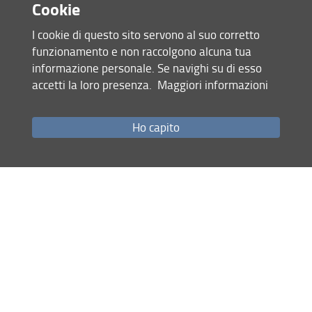
Cookie
I cookie di questo sito servono al suo corretto
funzionamento e non raccolgono alcuna tua
informazione personale. Se navighi su di esso
accetti la loro presenza.
Maggiori informazioni
Accesso rapido
Ho capito
Come raggiungerci
Studenti
Job Placement
Ricerca
Eventi Unifi
Unifi Include
Servizi informatici
Sicurezza in Ateneo
URP